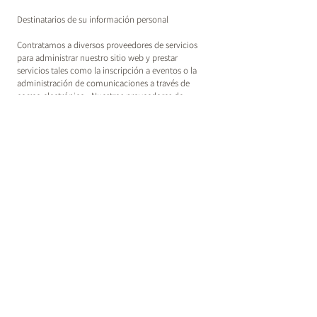
Destinatarios de su información personal
Contratamos a diversos proveedores de servicios
para administrar nuestro sitio web y prestar
servicios tales como la inscripción a eventos o la
administración de comunicaciones a través de
correo electrónico. Nuestros proveedores de
servicios cambian oportunamente. Cabe destacar
que hemos celebrado contratos con nuestros
proveedores de servicios donde se restringe el uso
que dichos proveedores pueden hacer de su
información personal. Si desea obtener información
específica sobre los proveedores de servicios a
quienes proporcionamos su información,
escríbanos
a
contact@humanartistrycampaign.com
y le
brindaremos esos datos. Es posible que también
divulguemos su información personal a otras
categorías de terceros, tal como se describe en
nuestra
Política de privacidad general.
Información sobre transferencias de datos